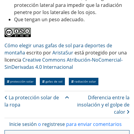
protección lateral para impedir que la radiación
penetre por los laterales de los ojos.
Que tengan un peso adecuado.
Cómo elegir unas gafas de sol para deportes de
montaña
escrito por
AristaSur
está protegido por una
licencia
Creative Commons Atribución-NoComercial-
SinDerivadas 4.0 Internacional
protección solar
gafas de sol
radiación solar
Enlaces transversales de Bo
La protección solar de
Diferencia entre la
la ropa
insolación y el golpe de
calor
Inicie sesión
o
registrese
para enviar comentarios