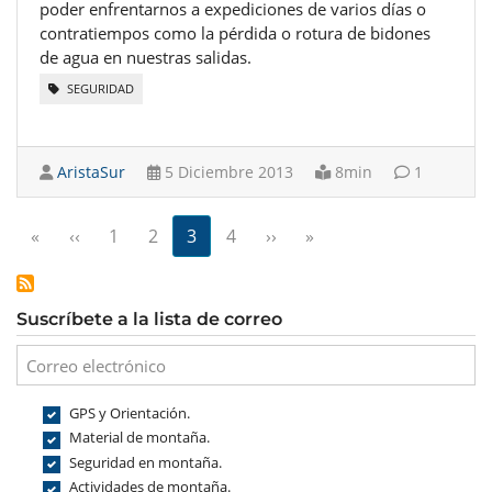
poder enfrentarnos a expediciones de varios días o
contratiempos como la pérdida o rotura de bidones
de agua en nuestras salidas.
SEGURIDAD
AristaSur
5 Diciembre 2013
8min
1
Paginación
Primera página
Página anterior
Siguiente página
Última página
«
‹‹
1
2
3
4
››
»
Suscríbete a la lista de correo
GPS y Orientación.
Material de montaña.
Seguridad en montaña.
Actividades de montaña.